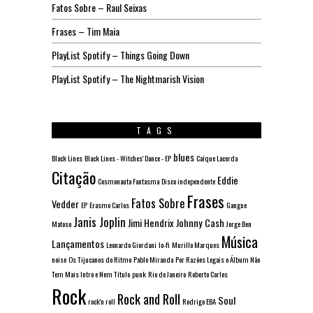
Fatos Sobre – Raul Seixas
Frases – Tim Maia
PlayList Spotify – Things Going Down
PlayList Spotify – The Nightmarish Vision
TAGS
blues
Black Lines
Black Lines - Witches' Dance - EP
Caíque Lacerda
Citação
Eddie
Cosmonauta Fantasma
Disco independente
Frases
Fatos Sobre
Vedder
EP
Erasmo Carlos
Gangue
Janis Joplin
Jimi Hendrix
Johnny Cash
Matoso
Jorge Ben
Música
Lançamentos
Leonardo Giordani
lo-fi
Murillo Marques
noise
Os Tijucanos do Ritmo
Pablo Miranda
Por Razões Legais o Álbum Não
Tem Mais Intro e Nem Título
punk
Rio de Janeiro
Roberto Carlos
Rock
Rock and Roll
Soul
rock'n roll
Rodrigo EBA