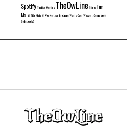
TheOwLine
Spotify
Tim
Thalles Martins
Tijuca
Maia
Tião Maia
VI
Von Hertzen Brothers
War is Over
Weezer
¿Como Você
Se Estende?