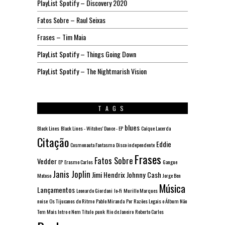
PlayList Spotify – Discovery 2020
Fatos Sobre – Raul Seixas
Frases – Tim Maia
PlayList Spotify – Things Going Down
PlayList Spotify – The Nightmarish Vision
TAGS
blues
Black Lines
Black Lines - Witches' Dance - EP
Caíque Lacerda
Citação
Eddie
Cosmonauta Fantasma
Disco independente
Frases
Fatos Sobre
Vedder
EP
Erasmo Carlos
Gangue
Janis Joplin
Jimi Hendrix
Johnny Cash
Matoso
Jorge Ben
Música
Lançamentos
Leonardo Giordani
lo-fi
Murillo Marques
noise
Os Tijucanos do Ritmo
Pablo Miranda
Por Razões Legais o Álbum Não
Tem Mais Intro e Nem Título
punk
Rio de Janeiro
Roberto Carlos