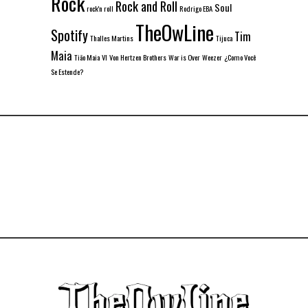
Rock
Rock and Roll
Soul
rock'n roll
Rodrigo EBA
TheOwLine
Spotify
Tim
Thalles Martins
Tijuca
Maia
Tião Maia
VI
Von Hertzen Brothers
War is Over
Weezer
¿Como Você
Se Estende?